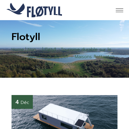
Flotyll
Home
Non
Fløtyll : Tourisme durable sur le
classé
Lac du Der – Maisons flottantes
éco-responsables
4
Déc