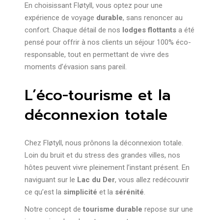
En choisissant Fløtyll, vous optez pour une
expérience de voyage
durable
, sans renoncer au
confort. Chaque détail de nos
lodges flottants
a été
pensé pour offrir à nos clients un séjour 100% éco-
responsable, tout en permettant de vivre des
moments d’évasion sans pareil.
L’éco-tourisme et la
déconnexion totale
Chez Fløtyll, nous prônons la déconnexion totale.
Loin du bruit et du stress des grandes villes, nos
hôtes peuvent vivre pleinement l’instant présent. En
naviguant sur le
Lac du Der
, vous allez redécouvrir
ce qu’est la
simplicité
et la
sérénité
.
Notre concept de
tourisme durable
repose sur une