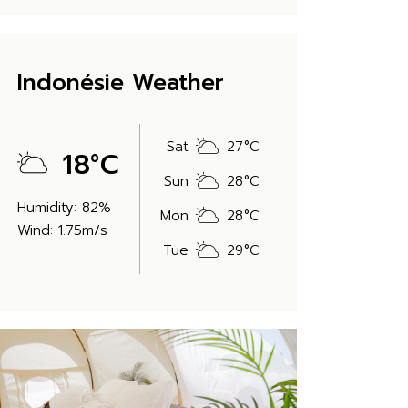
Indonésie Weather
Sat
27
°
C
18
°
C
Sun
28
°
C
Humidity: 82%
Mon
28
°
C
Wind: 1.75m/s
Tue
29
°
C