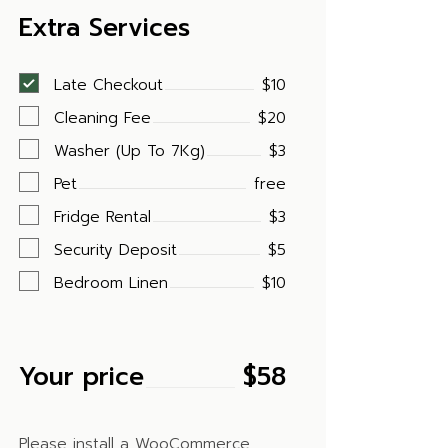
Extra Services
Late Checkout
$10
Cleaning Fee
$20
Washer (Up To 7Kg)
$3
Pet
free
Fridge Rental
$3
Security Deposit
$5
Bedroom Linen
$10
Your price
$
58
Please install a WooCommerce