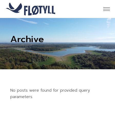
Skip
to
the
content
Archive
Home
No posts were found for provided query
parameters.