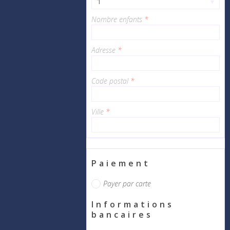
1
▾
Nombre enfants
*
Adresse
*
Code postal
*
Ville
*
Paiement
Payer par carte
Informations
bancaires