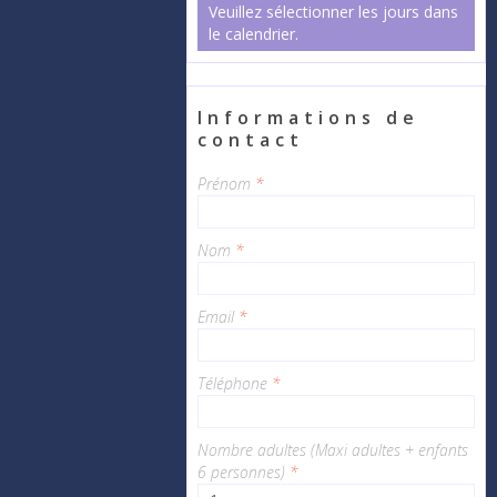
Veuillez sélectionner les jours dans
le calendrier.
Informations de
contact
Prénom
*
Nom
*
Email
*
Téléphone
*
Nombre adultes (Maxi adultes + enfants
6 personnes)
*