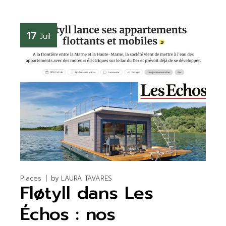
17
Juil
Places
by
LAURA TAVARES
Fløtyll dans Les
Échos : nos